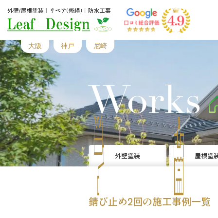
大阪
神戸
尼崎
Works
外壁塗装
屋根塗
錆び止め2回の施工事例一覧