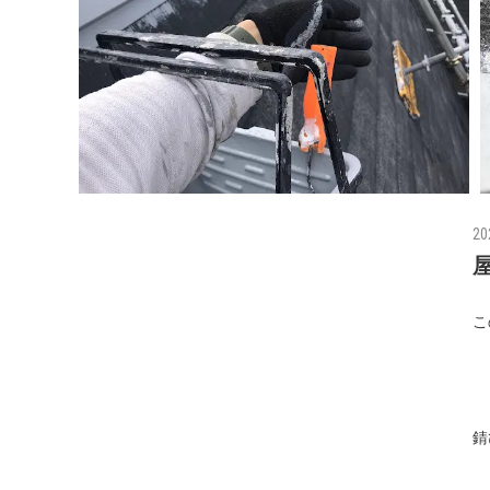
20
こ
錆