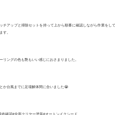
ッチアップと掃除セットを持って上から順番に確認しながら作業をし
ます。
ーリングの色も艶もいい感じにおさまりました。
とか台風までに足場解体間に合いました😭
最終確認#全面クリヤー塗装#オートンイクシード