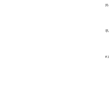
外
早
#