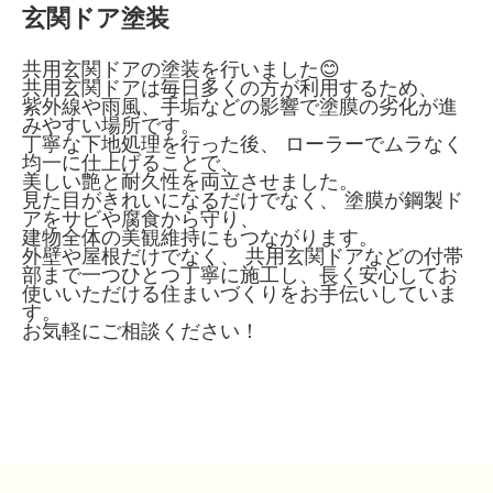
玄関ドア塗装
共用玄関ドアの塗装を行いました😊
共用玄関ドアは毎日多くの方が利用するため、
紫外線や雨風、手垢などの影響で塗膜の劣化が進
みやすい場所です。
丁寧な下地処理を行った後、 ローラーでムラなく
均一に仕上げることで、
美しい艶と耐久性を両立させました。
見た目がきれいになるだけでなく、 塗膜が鋼製ド
アをサビや腐食から守り、
建物全体の美観維持にもつながります。
外壁や屋根だけでなく、 共用玄関ドアなどの付帯
部まで一つひとつ丁寧に施工し、長く安心してお
使いいただける住まいづくりをお手伝いしていま
す。
お気軽にご相談ください！