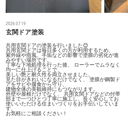
2026.07.19
玄関ドア塗装
共用玄関ドアの塗装を行いました😊
共用玄関ドアは毎日多くの方が利用するため、
紫外線や雨風、手垢などの影響で塗膜の劣化が進
みやすい場所です。
丁寧な下地処理を行った後、 ローラーでムラなく
均一に仕上げることで、
美しい艶と耐久性を両立させました。
見た目がきれいになるだけでなく、 塗膜が鋼製ド
アをサビや腐食から守り、
建物全体の美観維持にもつながります。
外壁や屋根だけでなく、 共用玄関ドアなどの付帯
部まで一つひとつ丁寧に施工し、長く安心してお
使いいただける住まいづくりをお手伝いしていま
す。
お気軽にご相談ください！