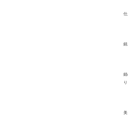
仕
錆
錆
り
美