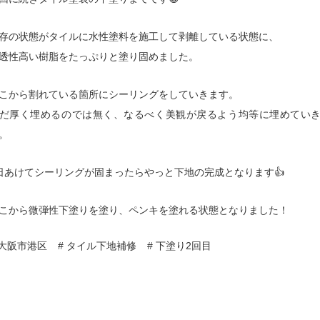
存の状態がタイルに水性塗料を施工して剥離している状態に、
透性高い樹脂をたっぷりと塗り固めました。
こから割れている箇所にシーリングをしていきます。
だ厚く埋めるのでは無く、なるべく美観が戻るよう均等に埋めてい
。
日あけてシーリングが固まったらやっと下地の完成となります👍
こから微弾性下塗りを塗り、ペンキを塗れる状態となりました！
 大阪市港区
# タイル下地補修
# 下塗り2回目