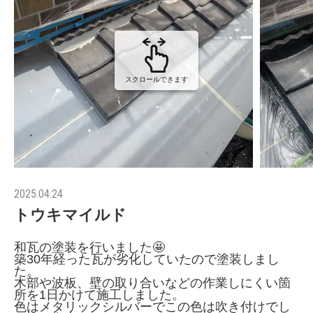
スクロールできます
2025.04.24
トウキマイルド
和瓦の塗装を行いました🤩
築30年経った瓦が劣化していたので塗装しまし
た。
木部や波板、壁の取り合いなどの作業しにくい箇
所を1日かけて施工しました。
色はメタリックシルバーでこの色は吹き付けでし