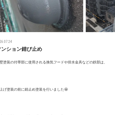
26.07.24
マンション錆び止め
壁塗装の付帯部に使用される換気フードや排水金具などの鉄部は、
上げ塗装の前に錆止め塗装を行いました🤩