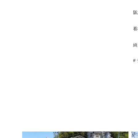
阪
看
綺
#