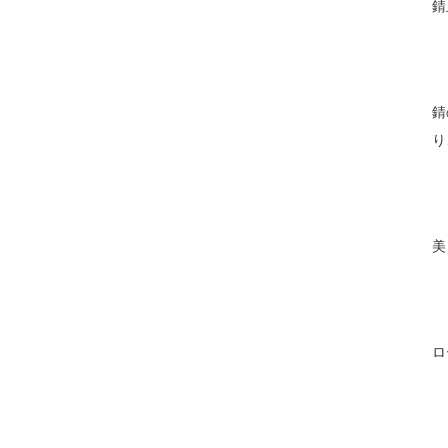
錆
錆
り
美
ロ