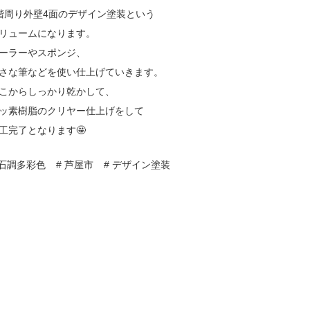
階周り外壁4面のデザイン塗装という
リュームになります。
ーラーやスポンジ、
さな筆などを使い仕上げていきます。
こからしっかり乾かして、
ッ素樹脂のクリヤー仕上げをして
工完了となります🤩
 石調多彩色
# 芦屋市
# デザイン塗装