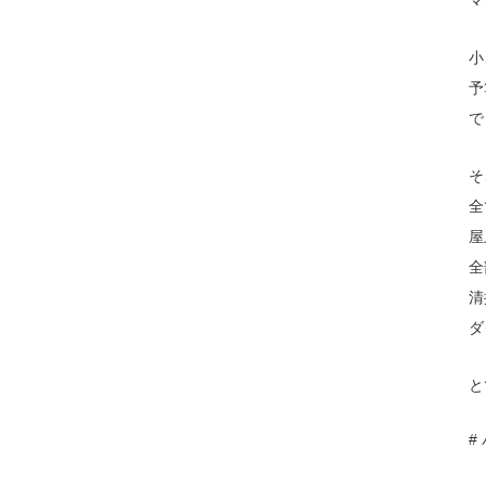
小
予
で
そ
全
屋
全
清
ダ
と
#