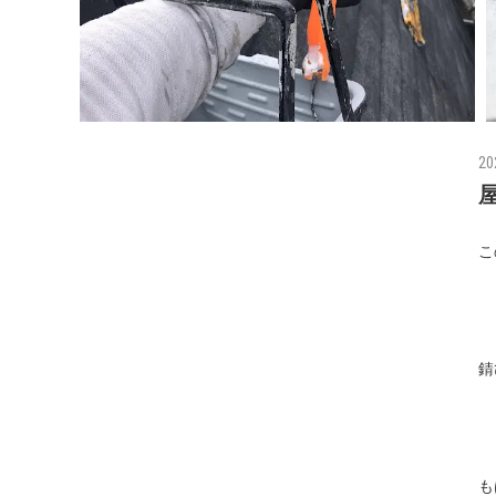
20
こ
錆
も