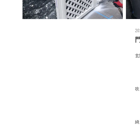
20
玄
吹
綺