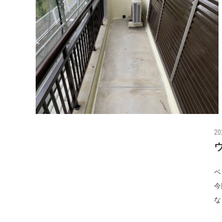
20
ベ
今
な