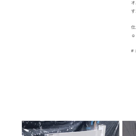
オ
す
仕
☺️
#