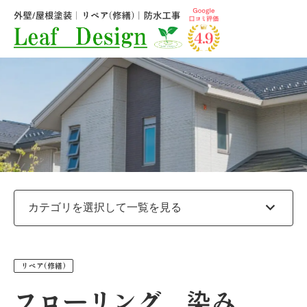
expand_more
リペア(修繕)
フローリング 染み